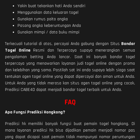
Yakin buat tekankan hati Anda sendiri
Menggunakan data keluaran togel
Gunakan rumus paito angka
Pasang angka keberuntungan Anda
Gunakan mimpi / data buku mimpi
Terkecuali tutorial di atas, percayai Anda gabung dengan Situs
Bandar
Togel Online
Resmi dan Terpercaya supaya menerangkan semua
pengalaman betting Anda lancar. Saat ini banyak bandar togel
terpercaya yang menawarkan layanan judi togel online dengan promo
dan kelebihan yang sama. Pastilah sat ini anda supaya lebih siaga saat
tentukan agen togel online yang dapat dipercayai dan aman untuk Anda.
Untuk Anda yang tidak merasa kan situs agen togel online yang cocok,
Prediksi CABE4D dapat menjadi bandar togel terbaik untuk Anda.
FAQ
Apa Fungsi Prediksi Hongkong?
Prediksi hk memiliki banyak fungsi buat pemain togel hongkong. Di
mana layanan prediksi hk bisa dijadikan pemain menjadi nomor pas
yang dapat dicapai saat pemain tidak mempunyai nomor peruntungan