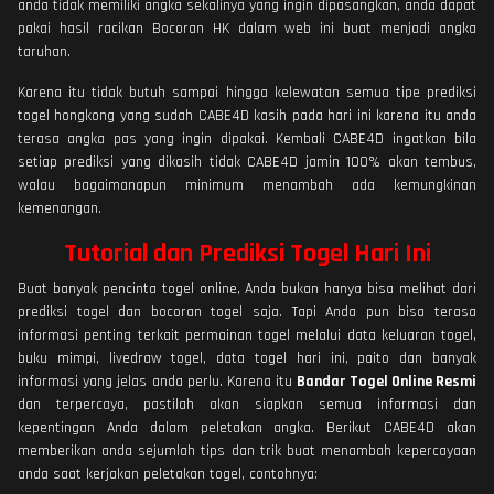
anda tidak memiliki angka sekalinya yang ingin dipasangkan, anda dapat
pakai hasil racikan Bocoran HK dalam web ini buat menjadi angka
taruhan.
Karena itu tidak butuh sampai hingga kelewatan semua tipe prediksi
togel hongkong yang sudah CABE4D kasih pada hari ini karena itu anda
terasa angka pas yang ingin dipakai. Kembali CABE4D ingatkan bila
setiap prediksi yang dikasih tidak CABE4D jamin 100% akan tembus,
walau bagaimanapun minimum menambah ada kemungkinan
kemenangan.
Tutorial dan Prediksi Togel Hari Ini
Buat banyak pencinta togel online, Anda bukan hanya bisa melihat dari
prediksi togel dan bocoran togel saja. Tapi Anda pun bisa terasa
informasi penting terkait permainan togel melalui data keluaran togel,
buku mimpi, livedraw togel, data togel hari ini, paito dan banyak
informasi yang jelas anda perlu. Karena itu
Bandar Togel Online Resmi
dan terpercaya, pastilah akan siapkan semua informasi dan
kepentingan Anda dalam peletakan angka. Berikut CABE4D akan
memberikan anda sejumlah tips dan trik buat menambah kepercayaan
anda saat kerjakan peletakan togel, contohnya: