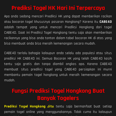
Prediksi Togel HK Hari Ini Terpercaya
Apa anda sedang mencari Prediksi HK yang dapat memberikan racikan
atau bocoran togel khususnya pasaran Hongkong? Karena itu
CABE4D
adalah tempat yang untuk mencari Prediksi Hongkong dari togel
CABE4D. Saat ini Prediksi Togel Hongkong tentu saja akan memberikan
racikannya yang bisa anda tonton dalam tabel bocoran HK di atas yang
bisa membuat anda bisa meraih kemenangan secara mudah.
CABE4D terlalu bahagia kalaupun anda selalu ada populasi atau situs
prediksi HK CABE4D ini. Semua Bocoran HK yang telah CABE4D kasih
tentu saja gratis dan tanpa diambil ongkos apa. Karena CABE4D
membuat situs prediksi togel yang CABE4D persiapkan ini murni
membantu pemain togel hongkong untuk meraih kemenangan secara
mudah.
Fungsi Prediksi Togel Hongkong Buat
Banyak Togelers
Prediksi Togel Hongkong Jitu
tentu saja bermanfaat buat setiap
pemain togel online yang menggunakannya. Tidak cuma itu kalaupun