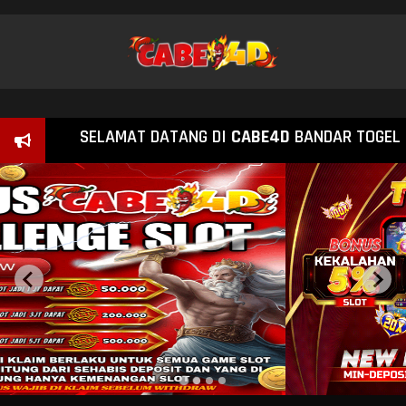
SELAMAT DATANG DI
CABE4D
BANDAR TOGEL ONLIN