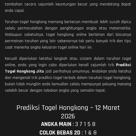
tambahan secara sejumlah keuntungan besar yang mendatang dapat
anda capai.
Taruhan togel hongkong memang berkesan membuat lebih susah dipicu
selalu permasalahan dengan penghitungan angka atau matematika.
Walaupun sebetulnya, togel hongkong online berlainan dari biasanya
permainan taruhan yang lain sebenarnya tak perlu banyak trik dan tips
saat menerka angka keluaran togel online hari ini.
Kecuali diperlukan ketahui langkah atau sistem dalam taruhan togel
online, anda yang ingin coba diperlukan kenali sejumlah trik
Prediksi
Togel Hongkong Jitu
jadi perihalnya umumnya. Andaikan anda ketahui
dan mengenali trik prediksi togel terbaik dalam taruhan togel hongkong,
bukan tidak mungkin anda kemudian selalu mempunyai peluang menang
selebih besar dengan tebakan angka yang semakin tepat.
Prediksi Togel Hongkong – 12 Maret
2026
ANGKA MAIN
:
3 7 1 5 8
COLOK BEBAS 2D
:
1 & 8