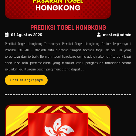
PREDIKSI TOGEL HONGKONG
07 Agustus 2026
master@admin
Prediksi Togel Hongkong Terpercaya Prediksi Togel Hongkong Online Terpercaya |
Prediksi CABE4D – Menjadi satu diantara tempat bocoran togel hk hari ini yang
terpercaya dan terbaik. Bermain togel hongkong online adalah alternatif terbaik buat
anda bisa raih permasalahan yang memikat atau penghasilan tambahan secara
sejumlah keuntungan besar yang mendatang dapat . . .
Lihat selengkapnya