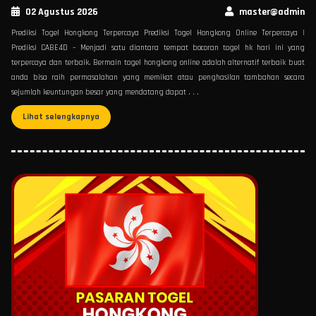
02 Agustus 2026
master@admin
Prediksi Togel Hongkong Terpercaya Prediksi Togel Hongkong Online Terpercaya |
Prediksi CABE4D – Menjadi satu diantara tempat bocoran togel hk hari ini yang
terpercaya dan terbaik. Bermain togel hongkong online adalah alternatif terbaik buat
anda bisa raih permasalahan yang memikat atau penghasilan tambahan secara
sejumlah keuntungan besar yang mendatang dapat . . .
Lihat selengkapnya