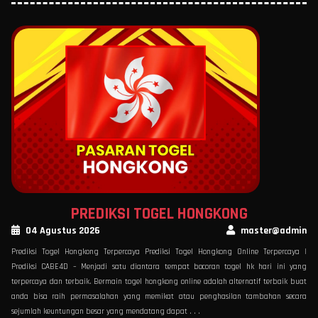
PREDIKSI TOGEL HONGKONG
04 Agustus 2026
master@admin
Prediksi Togel Hongkong Terpercaya Prediksi Togel Hongkong Online Terpercaya |
Prediksi CABE4D – Menjadi satu diantara tempat bocoran togel hk hari ini yang
terpercaya dan terbaik. Bermain togel hongkong online adalah alternatif terbaik buat
anda bisa raih permasalahan yang memikat atau penghasilan tambahan secara
sejumlah keuntungan besar yang mendatang dapat . . .