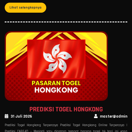
Lihat selengkapnya
PREDIKSI TOGEL HONGKONG
31 Juli 2026
master@admin
Prediksi Togel Hongkong Terpercaya Prediksi Togel Hongkong Online Terpercaya |
Prediksi CABE4D – Menjadi satu diantara tempat bocoran togel hk hari ini yang