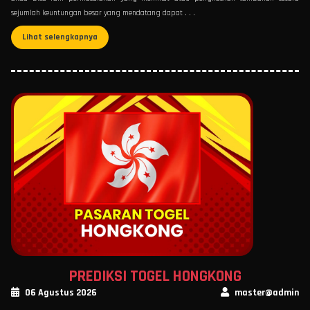
sejumlah keuntungan besar yang mendatang dapat . . .
Lihat selengkapnya
PREDIKSI TOGEL HONGKONG
06 Agustus 2026
master@admin