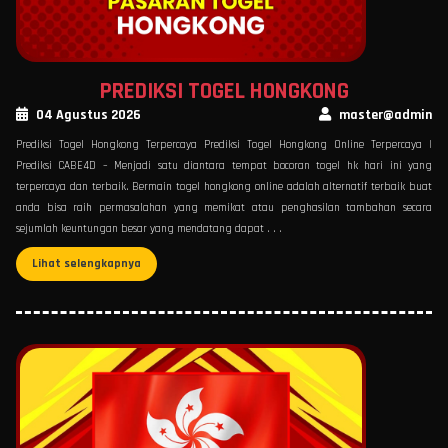
PREDIKSI TOGEL HONGKONG
04 Agustus 2026
master@admin
Prediksi Togel Hongkong Terpercaya Prediksi Togel Hongkong Online Terpercaya |
Prediksi CABE4D – Menjadi satu diantara tempat bocoran togel hk hari ini yang
terpercaya dan terbaik. Bermain togel hongkong online adalah alternatif terbaik buat
anda bisa raih permasalahan yang memikat atau penghasilan tambahan secara
sejumlah keuntungan besar yang mendatang dapat . . .
Lihat selengkapnya