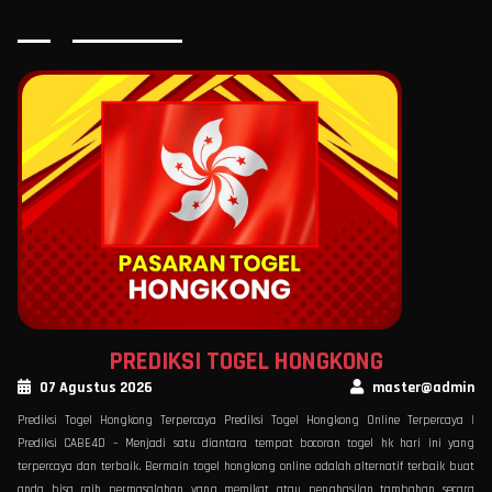
PREDIKSI TOGEL HONGKONG
07 Agustus 2026
master@admin
Prediksi Togel Hongkong Terpercaya Prediksi Togel Hongkong Online Terpercaya |
Prediksi CABE4D – Menjadi satu diantara tempat bocoran togel hk hari ini yang
terpercaya dan terbaik. Bermain togel hongkong online adalah alternatif terbaik buat
anda bisa raih permasalahan yang memikat atau penghasilan tambahan secara