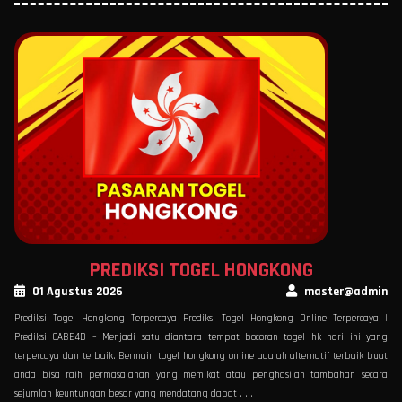
PREDIKSI TOGEL HONGKONG
01 Agustus 2026
master@admin
Prediksi Togel Hongkong Terpercaya Prediksi Togel Hongkong Online Terpercaya |
Prediksi CABE4D – Menjadi satu diantara tempat bocoran togel hk hari ini yang
terpercaya dan terbaik. Bermain togel hongkong online adalah alternatif terbaik buat
anda bisa raih permasalahan yang memikat atau penghasilan tambahan secara
sejumlah keuntungan besar yang mendatang dapat . . .