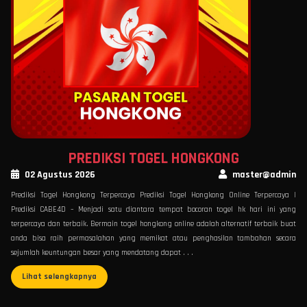
PREDIKSI TOGEL HONGKONG
02 Agustus 2026
master@admin
Prediksi Togel Hongkong Terpercaya Prediksi Togel Hongkong Online Terpercaya |
Prediksi CABE4D – Menjadi satu diantara tempat bocoran togel hk hari ini yang
terpercaya dan terbaik. Bermain togel hongkong online adalah alternatif terbaik buat
anda bisa raih permasalahan yang memikat atau penghasilan tambahan secara
sejumlah keuntungan besar yang mendatang dapat . . .
Lihat selengkapnya