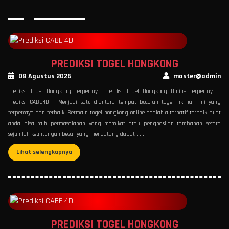
PREDIKSI TOGEL HONGKONG
08 Agustus 2026
master@admin
Prediksi Togel Hongkong Terpercaya Prediksi Togel Hongkong Online Terpercaya |
Prediksi CABE4D – Menjadi satu diantara tempat bocoran togel hk hari ini yang
terpercaya dan terbaik. Bermain togel hongkong online adalah alternatif terbaik buat
anda bisa raih permasalahan yang memikat atau penghasilan tambahan secara
sejumlah keuntungan besar yang mendatang dapat . . .
Lihat selengkapnya
PREDIKSI TOGEL HONGKONG