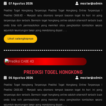
07 Agustus 2026
master@admin
Prediksi Togel Hongkong Terpercaya Prediksi Togel Hongkong Online Terpercaya |
Prediksi CABE4D – Menjadi satu diantara tempat bocoran togel hk hari ini yang
terpercaya dan terbaik. Bermain togel hongkong online adalah alternatif terbaik buat
anda bisa raih permasalahan yang memikat atau penghasilan tambahan secara
sejumlah keuntungan besar yang mendatang dapat . . .
Lihat selengkapnya
PREDIKSI TOGEL HONGKONG
06 Agustus 2026
master@admin
Prediksi Togel Hongkong Terpercaya Prediksi Togel Hongkong Online Terpercaya |
Prediksi CABE4D – Menjadi satu diantara tempat bocoran togel hk hari ini yang
terpercaya dan terbaik. Bermain togel hongkong online adalah alternatif terbaik buat
anda bisa raih permasalahan yang memikat atau penghasilan tambahan secara
sejumlah keuntungan besar yang mendatang dapat . . .