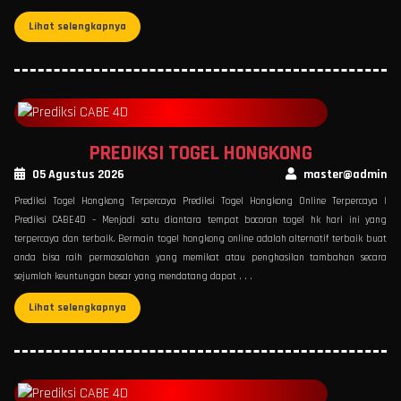
Lihat selengkapnya
PREDIKSI TOGEL HONGKONG
05 Agustus 2026
master@admin
Prediksi Togel Hongkong Terpercaya Prediksi Togel Hongkong Online Terpercaya |
Prediksi CABE4D – Menjadi satu diantara tempat bocoran togel hk hari ini yang
terpercaya dan terbaik. Bermain togel hongkong online adalah alternatif terbaik buat
anda bisa raih permasalahan yang memikat atau penghasilan tambahan secara
sejumlah keuntungan besar yang mendatang dapat . . .
Lihat selengkapnya