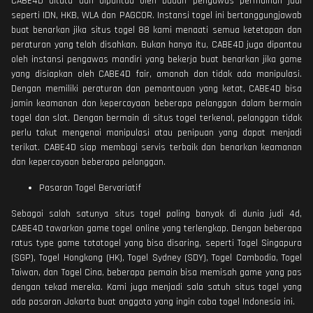
CABE4D ditata dan dipantau oleh badan pengawas permainan judi
seperti IDN, HKB, WLA dan PAGCOR. Instansi togel ini bertanggungjawab
buat benarkan jika situs togel 88 kami menaati semua ketetapan dan
peraturan yang telah disahkan. Bukan hanya itu, CABE4D juga dipantau
oleh instansi pengawas mandiri yang bekerja buat benarkan jika game
yang disiapkan oleh CABE4D fair, amanah dan tidak ada manipulasi.
Dengan memiliki peraturan dan pemantauan yang ketat, CABE4D bisa
jamin keamanan dan kepercayaan beberapa pelanggan dalam bermain
togel dan slot. Dengan bermain di situs togel terkenal, pelanggan tidak
perlu takut mengenai manipulasi atau penipuan yang dapat menjadi
terikat. CABE4D siap membagi servis terbaik dan benarkan keamanan
dan kepercayaan beberapa pelanggan.
Pasaran Togel Bervariatif
Sebagai salah satunya situs togel paling banyak di dunia judi 4d,
CABE4D tawarkan game togel online yang terlengkap. Dengan beberapa
ratus type game tototogel yang bisa disaring, seperti Togel Singapura
(SGP), Togel Hongkong (HK), Togel Sydney (SDY), Togel Cambodia, Togel
Taiwan, dan Togel Cina, beberapa pemain bisa memisah game yang pas
dengan tekad mereka. Kami juga menjadi sala satuh situs togel yang
ada pasaran Jakarta buat anggota yang ingin coba togel Indonesia ini.