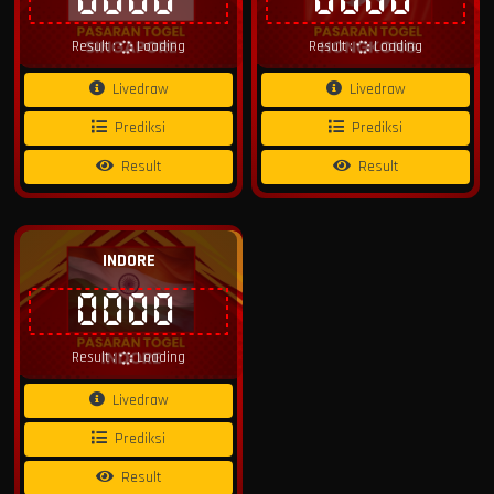
0000
0000
Result :
Loading
Result :
Loading
Livedraw
Livedraw
Prediksi
Prediksi
Result
Result
INDORE
0000
Result :
Loading
Livedraw
Prediksi
Result