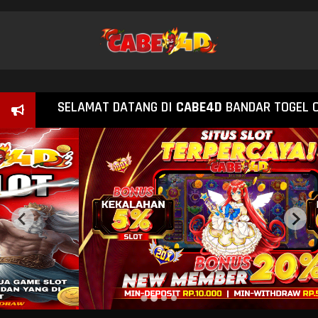
SELAMAT DATANG DI
CABE4D
BANDAR TOGEL ONLIN