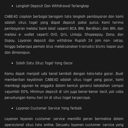
Langkah Deposit Dan Withdrawal Terlengkap
CABE4D siapkan berbagai beragam tata langkah pembayaran dan kami
adalah situs togel yang dapat deposit pakai pulsa. Kami terima
pembayaran melalui bank lokal seperti BCA, BNI, Berdikari, dan BRI, dan
melalui e- wallet seperti OVO, Qris, Linkaja, Shopeepay, Dana, dan
Gopay. Layanan deposit dan withdraw Rupiah 24 jam non- setop,
hingga beberapa pemain bisa melaksanakan transaksi bisnis kapan pun
dan dimanapun.
Salah Satu Situs Togel Yang Gacor
Kamu dapat menjadi uda kenal kembali dengan kata-kata gacor. Buat
memberikan keyakinan CABE4D adalah situs togel yang gacor, kami
membagi agunan ke anggota dalam bentuk garansi kekalahan sampai
sejumlah 50%. Minimun deposit di sini juga benar-benar kecil, yok coba
peruntungan Kamu hari ini di situs togel terpercaya.
Layanan Customer Service Yang Terbaik
Layanan layanan customer service memiliki peran bermakna dalam
operasional situs toto online. Sesuatu layanan customer service yang