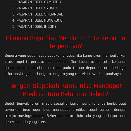
PASARAN TOGEL CAMBODIA
PASARAN TOGEL SYDNEY
PASARAN TOGEL SINGAPORE
PASARAN TOGEL HONGKONG
PASARAN TOGEL INDORE
Di mana Saya Bisa Mendapat Toto Keluaran
Terpercaya?
Seperti yang sudah saya ucapkan di atas, jika kamu akan membutuhkan
situs togel terpercaya lebih dahulu. Dan biasanya no toto keluaran
online ini akan dicoba diuraikan pada taman depan secara berbagai
informasi togel dari negara- negara yang mereka tawarkan poolsnya.
Dengan Siapakah Kamu Bisa Mendapat
Prediksi Toto Keluaran Hebat?
Sudah banyak forum media sosial di luaran sana yang berlomba buat
tawarkan jasa agar bisa mendapat prediksi togel terbaik dengan
triknya masing-masing. Beberapa antara lain ada yang berbayar, dan
beberapa ada yang free.