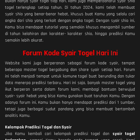
Bukan hanya syair togel tiap hari, kami juga memperbaharui syair shio
togel terlengkap setiap tahun. Di tahun 2024, kami telah membuat
syair shio yang benar-benar hebat, khusus buat Kamu yang selalu cari
angka dari shio yang terkait dengan angka togel. Dengan syair shio ini,
Kamu bisa mendapat tutorial yang semakin khusus mengambil sumber
di tahun kelahiran dan karakter- karakter shio, hingga prediksi Kamu
semakin lebih akurat.
Forum Kode Syair Togel Hari Ini
Website kami juga berperanan sebagai forum kode syair, tempat
beberapa master togel bergabung dan share syair setiap hari. Forum
ini telah menjadi tempat untuk komune togel buat berunding dan tukar
data menerpa prediksi terbaru. Hari ini saja, banyak master togel yang
ikut berperan serta dalam forum kami, membagi bantuan berwujud
syair- syair hebat yang bisa Kamu gunakan buat taruhan Kamu. Dengan
adanya forum ini, Kamu bukan hanya mendapat prediksi dari 1 sumber,
tetapi juga berbagai sudut pandang yang bisa membuat bertambah
analitis Kamu.
Kelompok Prediksi Togel dan Syair
Jika Kamu kembali cari kelompok prediksi togel dan
syair togel