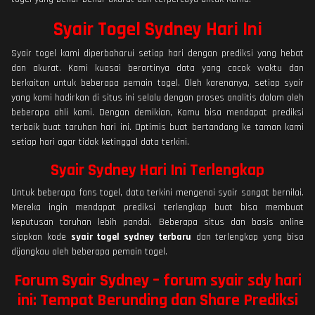
Syair Togel Sydney Hari Ini
Syair togel kami diperbaharui setiap hari dengan prediksi yang hebat
dan akurat. Kami kuasai berartinya data yang cocok waktu dan
berkaitan untuk beberapa pemain togel. Oleh karenanya, setiap syair
yang kami hadirkan di situs ini selalu dengan proses analitis dalam oleh
beberapa ahli kami. Dengan demikian, Kamu bisa mendapat prediksi
terbaik buat taruhan hari ini. Optimis buat bertandang ke taman kami
setiap hari agar tidak ketinggal data terkini.
Syair Sydney Hari Ini Terlengkap
Untuk beberapa fans togel, data terkini mengenai syair sangat bernilai.
Mereka ingin mendapat prediksi terlengkap buat bisa membuat
keputusan taruhan lebih pandai. Beberapa situs dan basis online
siapkan kode
syair togel sydney terbaru
dan terlengkap yang bisa
dijangkau oleh beberapa pemain togel.
Forum Syair Sydney – forum syair sdy hari
ini: Tempat Berunding dan Share Prediksi