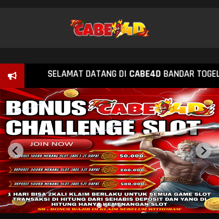
SELAMAT DATANG DI
CABE4D
BANDAR TOGEL ON