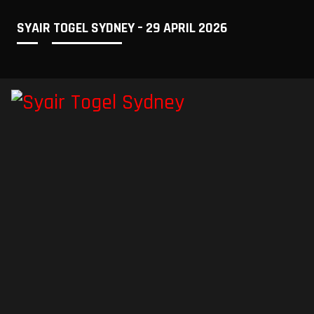
SYAIR TOGEL SYDNEY – 29 APRIL 2026