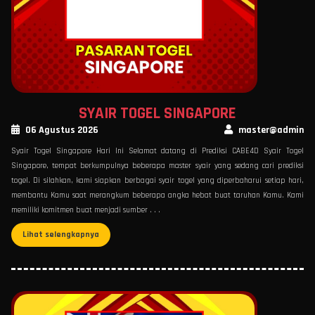
SYAIR TOGEL SINGAPORE
06 Agustus 2026
master@admin
Syair Togel Singapore Hari Ini Selamat datang di Prediksi CABE4D Syair Togel
Singapore, tempat berkumpulnya beberapa master syair yang sedang cari prediksi
togel. Di silahkan, kami siapkan berbagai syair togel yang diperbaharui setiap hari,
membantu Kamu saat merangkum beberapa angka hebat buat taruhan Kamu. Kami
memiliki komitmen buat menjadi sumber . . .
Lihat selengkapnya