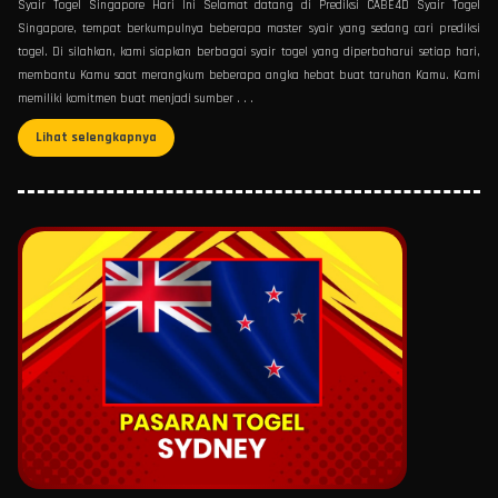
Syair Togel Singapore Hari Ini Selamat datang di Prediksi CABE4D Syair Togel
Singapore, tempat berkumpulnya beberapa master syair yang sedang cari prediksi
togel. Di silahkan, kami siapkan berbagai syair togel yang diperbaharui setiap hari,
membantu Kamu saat merangkum beberapa angka hebat buat taruhan Kamu. Kami
memiliki komitmen buat menjadi sumber . . .
Lihat selengkapnya