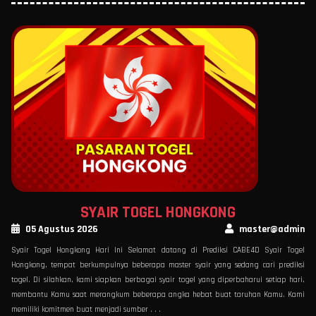
SYAIR TOGEL HONGKONG
05 Agustus 2026
master@admin
Syair Togel Hongkong Hari Ini Selamat datang di Prediksi CABE4D Syair Togel
Hongkong, tempat berkumpulnya beberapa master syair yang sedang cari prediksi
togel. Di silahkan, kami siapkan berbagai syair togel yang diperbaharui setiap hari,
membantu Kamu saat merangkum beberapa angka hebat buat taruhan Kamu. Kami
memiliki komitmen buat menjadi sumber . . .