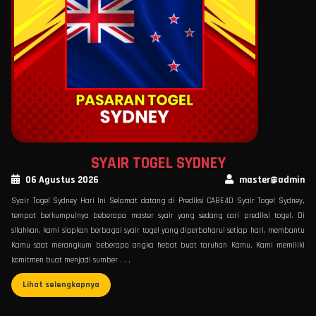
SYAIR TOGEL SYDNEY
06 Agustus 2026
master@admin
Syair Togel Sydney Hari Ini Selamat datang di Prediksi CABE4D Syair Togel Sydney,
tempat berkumpulnya beberapa master syair yang sedang cari prediksi togel. Di
silahkan, kami siapkan berbagai syair togel yang diperbaharui setiap hari, membantu
Kamu saat merangkum beberapa angka hebat buat taruhan Kamu. Kami memiliki
komitmen buat menjadi sumber . . .
Lihat selengkapnya