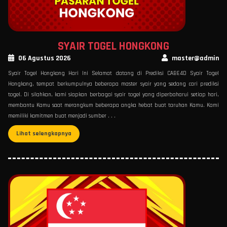
SYAIR TOGEL HONGKONG
06 Agustus 2026
master@admin
Syair Togel Hongkong Hari Ini Selamat datang di Prediksi CABE4D Syair Togel
Hongkong, tempat berkumpulnya beberapa master syair yang sedang cari prediksi
togel. Di silahkan, kami siapkan berbagai syair togel yang diperbaharui setiap hari,
membantu Kamu saat merangkum beberapa angka hebat buat taruhan Kamu. Kami
memiliki komitmen buat menjadi sumber . . .
Lihat selengkapnya