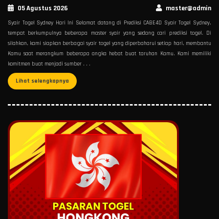
05 Agustus 2026
master@admin
Syair Togel Sydney Hari Ini Selamat datang di Prediksi CABE4D Syair Togel Sydney,
tempat berkumpulnya beberapa master syair yang sedang cari prediksi togel. Di
silahkan, kami siapkan berbagai syair togel yang diperbaharui setiap hari, membantu
Kamu saat merangkum beberapa angka hebat buat taruhan Kamu. Kami memiliki
komitmen buat menjadi sumber . . .
Lihat selengkapnya