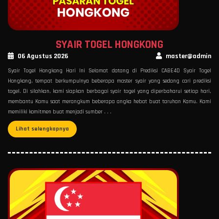
SYAIR TOGEL HONGKONG
06 Agustus 2026
master@admin
Syair Togel Hongkong Hari Ini Selamat datang di Prediksi CABE4D Syair Togel
Hongkong, tempat berkumpulnya beberapa master syair yang sedang cari prediksi
togel. Di silahkan, kami siapkan berbagai syair togel yang diperbaharui setiap hari,
membantu Kamu saat merangkum beberapa angka hebat buat taruhan Kamu. Kami
memiliki komitmen buat menjadi sumber . . .
Lihat selengkapnya