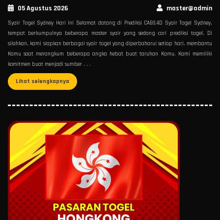
05 Agustus 2026
master@admin
Syair Togel Sydney Hari Ini Selamat datang di Prediksi CABE4D Syair Togel Sydney,
tempat berkumpulnya beberapa master syair yang sedang cari prediksi togel. Di
silahkan, kami siapkan berbagai syair togel yang diperbaharui setiap hari, membantu
Kamu saat merangkum beberapa angka hebat buat taruhan Kamu. Kami memiliki
komitmen buat menjadi sumber . . .
Lihat selengkapnya