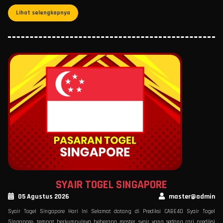
Lihat selengkapnya
SYAIR TOGEL SINGAPORE
05 Agustus 2026
master@admin
Syair Togel Singapore Hari Ini Selamat datang di Prediksi CABE4D Syair Togel
Singapore, tempat berkumpulnya beberapa master syair yang sedang cari prediksi