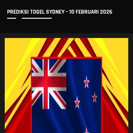
PREDIKSI TOGEL SYDNEY – 10 FEBRUARI 2026