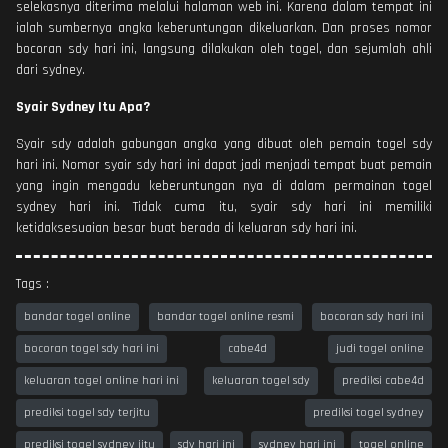
selekasnya diterima melalui halaman web ini. Karena dalam tempat ini
ialah sumbernya angka keberuntungan dikeluarkan. Dan proses nomor
bocoran sdy hari ini, langsung dilakukan oleh togel, dan sejumlah ahli
dari sydney.
Syair Sydney Itu Apa?
Syair sdy adalah gabungan angka yang dibuat oleh pemain togel sdy
hari ini. Nomor syair sdy hari ini dapat jadi menjadi tempat buat pemain
yang ingin mengadu keberuntungan nya di dalam permainan togel
sydney hari ini. Tidak cuma itu, syair sdy hari ini memiliki
ketidaksesuaian besar buat berada di keluaran sdy hari ini.
Tags :
bandar togel online
bandar togel online resmi
bocoran sdy hari ini
bocoran togel sdy hari ini
cabe4d
judi togel online
keluaran togel online hari ini
keluaran togel sdy
prediksi cabe4d
prediksi togel sdy terjitu
prediksi togel sydney
prediksi togel sydney jitu
sdy hari ini
sydney hari ini
togel online