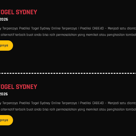
TOGEL SYDNEY
2026
ey Terpercaya Prediksi Togel Sydney Online Terpercaya | Prediksi CABE4D – Menjadi satu diant
h alternatif terbaik buat anda bisa raih permasalahan yang memikat atau penghasilan tamba
apnya
TOGEL SYDNEY
2026
ey Terpercaya Prediksi Togel Sydney Online Terpercaya | Prediksi CABE4D – Menjadi satu diant
h alternatif terbaik buat anda bisa raih permasalahan yang memikat atau penghasilan tamba
apnya