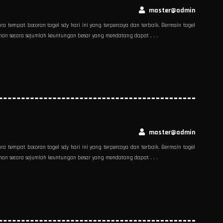
master@admin
ara tempat bocoran togel sdy hari ini yang terpercaya dan terbaik. Bermain togel
han secara sejumlah keuntungan besar yang mendatang dapat . . .
master@admin
ara tempat bocoran togel sdy hari ini yang terpercaya dan terbaik. Bermain togel
han secara sejumlah keuntungan besar yang mendatang dapat . . .