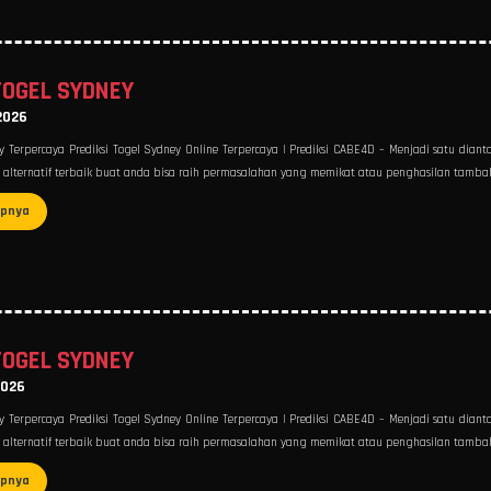
TOGEL SYDNEY
2026
ey Terpercaya Prediksi Togel Sydney Online Terpercaya | Prediksi CABE4D – Menjadi satu diant
h alternatif terbaik buat anda bisa raih permasalahan yang memikat atau penghasilan tamba
apnya
TOGEL SYDNEY
2026
ey Terpercaya Prediksi Togel Sydney Online Terpercaya | Prediksi CABE4D – Menjadi satu diant
h alternatif terbaik buat anda bisa raih permasalahan yang memikat atau penghasilan tamba
apnya