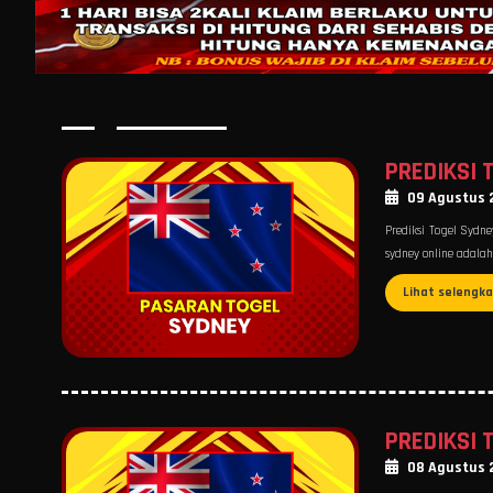
PREDIKSI 
09 Agustus 
Prediksi Togel Sydn
sydney online adala
Lihat selengk
PREDIKSI 
08 Agustus 