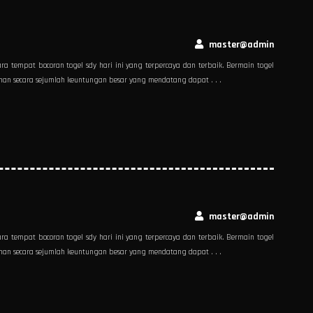
master@admin
ara tempat bocoran togel sdy hari ini yang terpercaya dan terbaik. Bermain togel
han secara sejumlah keuntungan besar yang mendatang dapat . . .
master@admin
ara tempat bocoran togel sdy hari ini yang terpercaya dan terbaik. Bermain togel
han secara sejumlah keuntungan besar yang mendatang dapat . . .