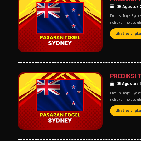
06 Agustus 
Prediksi Togel Sydn
sydney online adala
Lihat selengk
PREDIKSI 
05 Agustus 
Prediksi Togel Sydn
sydney online adala
Lihat selengk