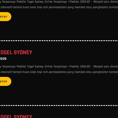
ey Terpercaya Prediksi Togel Sydney Online Terpercaya | Prediksi CABE4D – Menjadi satu diant
h alternatif terbaik buat anda bisa raih permasalahan yang memikat atau penghasilan tamba
apnya
TOGEL SYDNEY
2026
ey Terpercaya Prediksi Togel Sydney Online Terpercaya | Prediksi CABE4D – Menjadi satu diant
h alternatif terbaik buat anda bisa raih permasalahan yang memikat atau penghasilan tamba
apnya
TOGEL SYDNEY