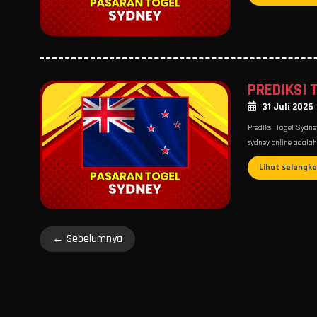
PREDIKSI 
31 Juli 2026
Prediksi Togel Sydn
sydney online adala
Lihat selengk
← Sebelumnya