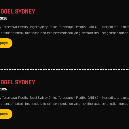
TOGEL SYDNEY
2026
ey Terpercaya Prediksi Togel Sydney Online Terpercaya | Prediksi CABE4D – Menjadi satu diant
h alternatif terbaik buat anda bisa raih permasalahan yang memikat atau penghasilan tamba
apnya
TOGEL SYDNEY
2026
ey Terpercaya Prediksi Togel Sydney Online Terpercaya | Prediksi CABE4D – Menjadi satu diant
h alternatif terbaik buat anda bisa raih permasalahan yang memikat atau penghasilan tamba
apnya