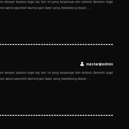
ara tempat bocoran togel sdy hari ini yang terpercaya dan terbaik. Bermain togel
han secara sejumlah keuntungan besar yang mendatang dapat . . .
master@admin
ara tempat bocoran togel sdy hari ini yang terpercaya dan terbaik. Bermain togel
han secara sejumlah keuntungan besar yang mendatang dapat . . .