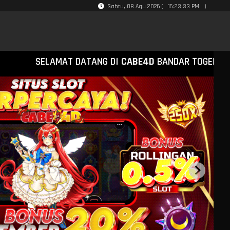
Sabtu, 08 Agu 2026 (
16:23:33 PM
)
SELAMAT DATANG DI
CABE4D
BANDAR TOGEL ONLINE DAN