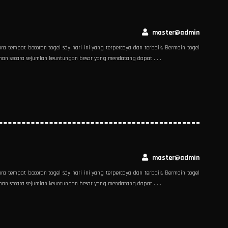
master@admin
ara tempat bocoran togel sdy hari ini yang terpercaya dan terbaik. Bermain togel
han secara sejumlah keuntungan besar yang mendatang dapat . . .
master@admin
ara tempat bocoran togel sdy hari ini yang terpercaya dan terbaik. Bermain togel
han secara sejumlah keuntungan besar yang mendatang dapat . . .