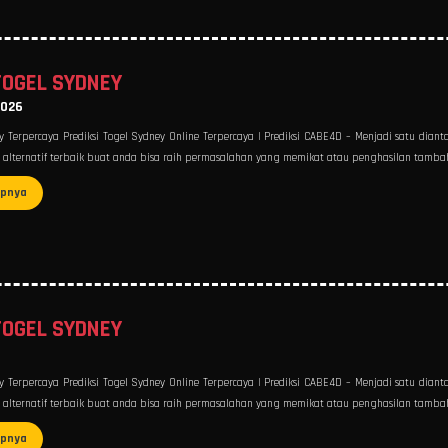
TOGEL SYDNEY
2026
ey Terpercaya Prediksi Togel Sydney Online Terpercaya | Prediksi CABE4D – Menjadi satu diant
h alternatif terbaik buat anda bisa raih permasalahan yang memikat atau penghasilan tamba
apnya
TOGEL SYDNEY
ey Terpercaya Prediksi Togel Sydney Online Terpercaya | Prediksi CABE4D – Menjadi satu diant
h alternatif terbaik buat anda bisa raih permasalahan yang memikat atau penghasilan tamba
apnya