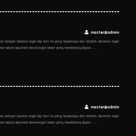
master@admin
ara tempat bocoran togel sdy hari ini yang terpercaya dan terbaik. Bermain togel
han secara sejumlah keuntungan besar yang mendatang dapat . . .
master@admin
ara tempat bocoran togel sdy hari ini yang terpercaya dan terbaik. Bermain togel
han secara sejumlah keuntungan besar yang mendatang dapat . . .