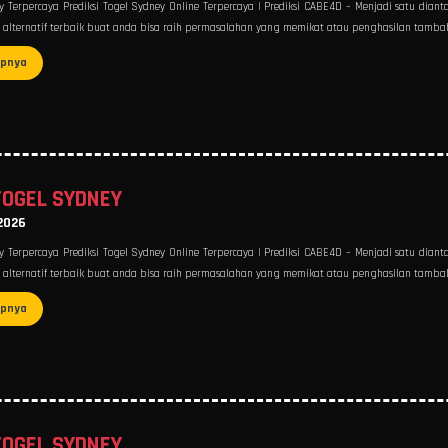
ey Terpercaya Prediksi Togel Sydney Online Terpercaya | Prediksi CABE4D – Menjadi satu diant
h alternatif terbaik buat anda bisa raih permasalahan yang memikat atau penghasilan tamba
apnya
TOGEL SYDNEY
2026
ey Terpercaya Prediksi Togel Sydney Online Terpercaya | Prediksi CABE4D – Menjadi satu diant
h alternatif terbaik buat anda bisa raih permasalahan yang memikat atau penghasilan tamba
apnya
TOGEL SYDNEY