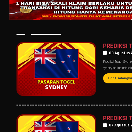
PREDIKSI 
08 Agustus 
Prediksi Togel Sydn
sydney online adala
Lihat selengk
PREDIKSI 
07 Agustus 