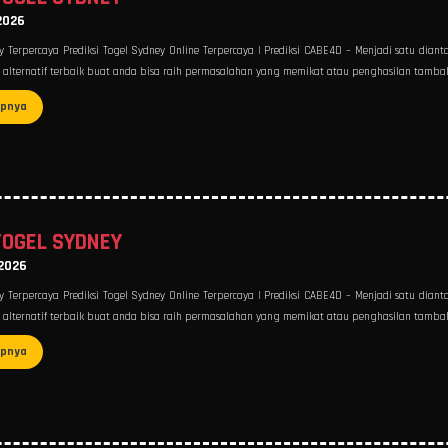
2026
ey Terpercaya Prediksi Togel Sydney Online Terpercaya | Prediksi CABE4D – Menjadi satu diant
h alternatif terbaik buat anda bisa raih permasalahan yang memikat atau penghasilan tamba
apnya
TOGEL SYDNEY
2026
ey Terpercaya Prediksi Togel Sydney Online Terpercaya | Prediksi CABE4D – Menjadi satu diant
h alternatif terbaik buat anda bisa raih permasalahan yang memikat atau penghasilan tamba
apnya