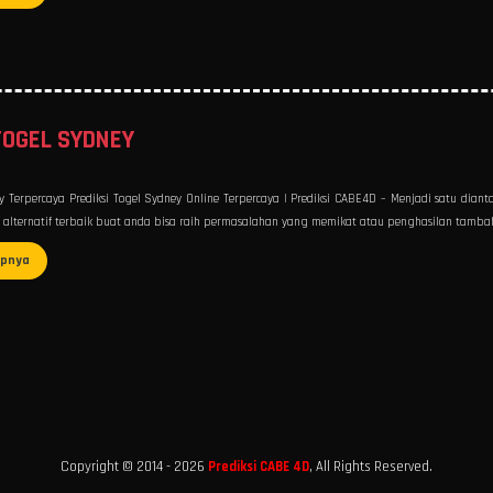
TOGEL SYDNEY
ey Terpercaya Prediksi Togel Sydney Online Terpercaya | Prediksi CABE4D – Menjadi satu diant
h alternatif terbaik buat anda bisa raih permasalahan yang memikat atau penghasilan tamba
apnya
Copyright © 2014 - 2026
Prediksi CABE 4D
, All Rights Reserved.