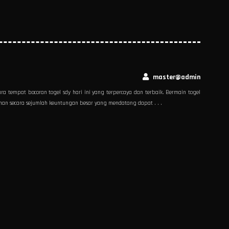
master@admin
ara tempat bocoran togel sdy hari ini yang terpercaya dan terbaik. Bermain togel
han secara sejumlah keuntungan besar yang mendatang dapat . . .