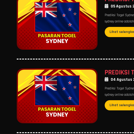
05 Agustus 
Prediksi Togel Sydn
sydney online adala
Lihat selengk
PREDIKSI 
04 Agustus 
Prediksi Togel Sydn
sydney online adala
Lihat selengk