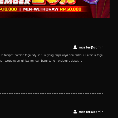
master@admin
ara tempat bocoran togel sdy hari ini yang terpercaya dan terbaik. Bermain togel
han secara sejumlah keuntungan besar yang mendatang dapat . . .
master@admin