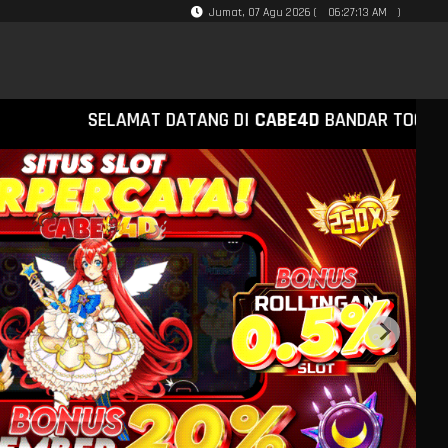
Jumat, 07 Agu 2026 (
06:27:13 AM
)
SELAMAT DATANG DI
CABE4D
BANDAR TOGEL ONLINE