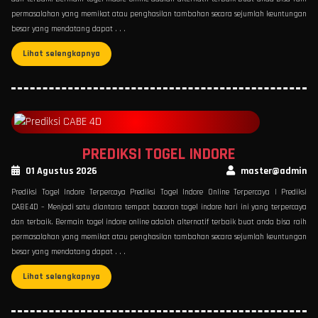
permasalahan yang memikat atau penghasilan tambahan secara sejumlah keuntungan
besar yang mendatang dapat . . .
Lihat selengkapnya
PREDIKSI TOGEL INDORE
01 Agustus 2026
master@admin
Prediksi Togel Indore Terpercaya Prediksi Togel Indore Online Terpercaya | Prediksi
CABE4D – Menjadi satu diantara tempat bocoran togel indore hari ini yang terpercaya
dan terbaik. Bermain togel indore online adalah alternatif terbaik buat anda bisa raih
permasalahan yang memikat atau penghasilan tambahan secara sejumlah keuntungan
besar yang mendatang dapat . . .
Lihat selengkapnya