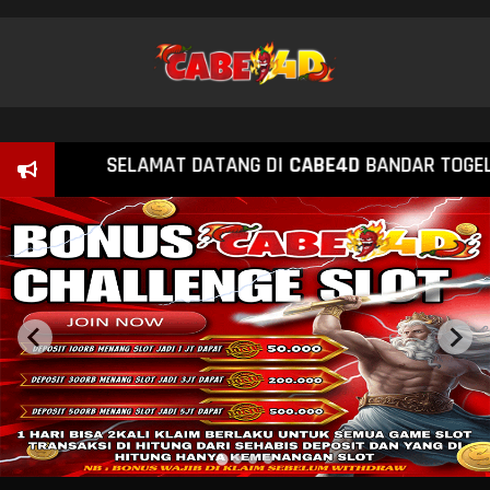
SELAMAT DATANG DI
CABE4D
BANDAR TOGEL ON