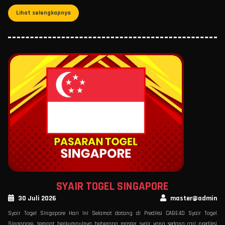
Lihat selengkapnya
SYAIR TOGEL SINGAPORE
30 Juli 2026
master@admin
Syair Togel Singapore Hari Ini Selamat datang di Prediksi CABE4D Syair Togel
Singapore, tempat berkumpulnya beberapa master syair yang sedang cari prediksi