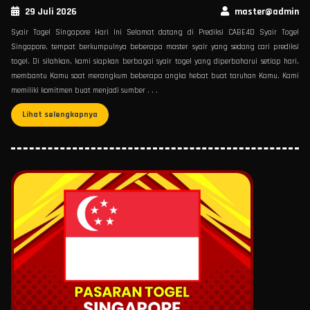
29 Juli 2026
master@admin
Syair Togel Singapore Hari Ini Selamat datang di Prediksi CABE4D Syair Togel
Singapore, tempat berkumpulnya beberapa master syair yang sedang cari prediksi
togel. Di silahkan, kami siapkan berbagai syair togel yang diperbaharui setiap hari,
membantu Kamu saat merangkum beberapa angka hebat buat taruhan Kamu. Kami
memiliki komitmen buat menjadi sumber . . .
Lihat selengkapnya