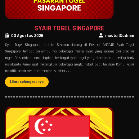
SYAIR TOGEL SINGAPORE
03 Agustus 2026
master@admin
Syair Togel Singapore Hari Ini Selamat datang di Prediksi CABE4D Syair Togel
Singapore, tempat berkumpulnya beberapa master syair yang sedang cari prediksi
togel. Di silahkan, kami siapkan berbagai syair togel yang diperbaharui setiap hari,
membantu Kamu saat merangkum beberapa angka hebat buat taruhan Kamu. Kami
memiliki komitmen buat menjadi sumber . . .
Lihat selengkapnya