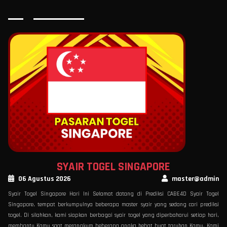
SYAIR TOGEL SINGAPORE
06 Agustus 2026
master@admin
Syair Togel Singapore Hari Ini Selamat datang di Prediksi CABE4D Syair Togel
Singapore, tempat berkumpulnya beberapa master syair yang sedang cari prediksi
togel. Di silahkan, kami siapkan berbagai syair togel yang diperbaharui setiap hari,
membantu Kamu saat merangkum beberapa angka hebat buat taruhan Kamu. Kami