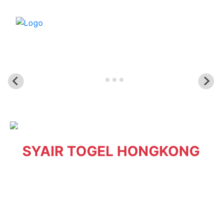
SELAMAT DATANG DI
CABE4D
BANDAR TOG
SYAIR TOGEL HONGKONG
08 Agustus 2026
master@admin
Syair Togel Hongkong Hari Ini Selamat datang di Prediksi CABE4D
Syair Togel Hongkong, tempat berkumpulnya beberapa master syair
yang sedang cari prediksi togel. Di silahkan, kami siapkan berbagai
syair togel yang diperbaharui setiap hari, membantu Kamu saat