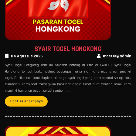
SYAIR TOGEL HONGKONG
04 Agustus 2026
master@admin
Syair Togel Hongkong Hari Ini Selamat datang di Prediksi CABE4D Syair Togel
Hongkong, tempat berkumpulnya beberapa master syair yang sedang cari prediksi
togel. Di silahkan, kami siapkan berbagai syair togel yang diperbaharui setiap hari,
membantu Kamu saat merangkum beberapa angka hebat buat taruhan Kamu. Kami
memiliki komitmen buat menjadi sumber . . .
Lihat selengkapnya