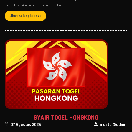
memiliki komitmen buat menjadi sumber . . .
Lihat selengkapnya
SYAIR TOGEL HONGKONG
07 Agustus 2026
master@admin