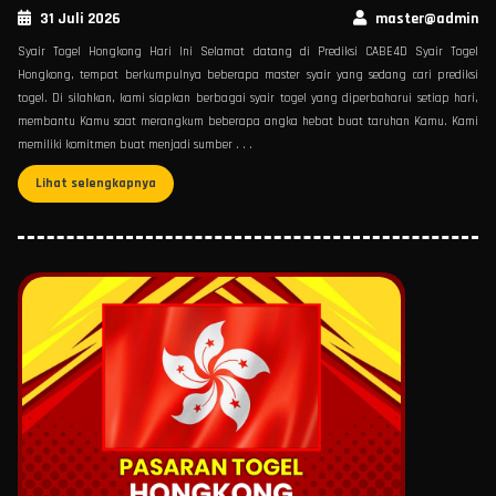
31 Juli 2026
master@admin
Syair Togel Hongkong Hari Ini Selamat datang di Prediksi CABE4D Syair Togel
Hongkong, tempat berkumpulnya beberapa master syair yang sedang cari prediksi
togel. Di silahkan, kami siapkan berbagai syair togel yang diperbaharui setiap hari,
membantu Kamu saat merangkum beberapa angka hebat buat taruhan Kamu. Kami
memiliki komitmen buat menjadi sumber . . .
Lihat selengkapnya