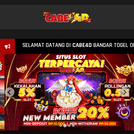
SELAMAT DATANG DI
CABE4D
BANDAR TOGEL ONLINE D