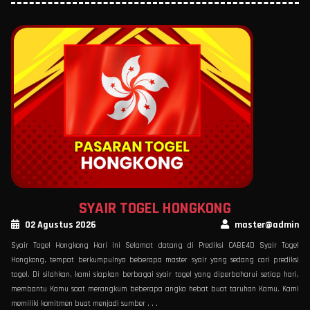
SYAIR TOGEL HONGKONG
02 Agustus 2026
master@admin
Syair Togel Hongkong Hari Ini Selamat datang di Prediksi CABE4D Syair Togel
Hongkong, tempat berkumpulnya beberapa master syair yang sedang cari prediksi
togel. Di silahkan, kami siapkan berbagai syair togel yang diperbaharui setiap hari,
membantu Kamu saat merangkum beberapa angka hebat buat taruhan Kamu. Kami
memiliki komitmen buat menjadi sumber . . .