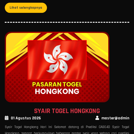
Lihat selengkapnya
SYAIR TOGEL HONGKONG
01 Agustus 2026
master@admin
Syair Togel Hongkong Hari Ini Selamat datang di Prediksi CABE4D Syair Togel
Hongkong, tempat berkumpulnya beberapa master syair yang sedang cari prediksi