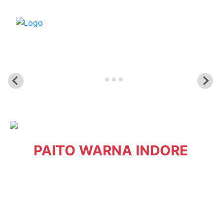
SELAMAT DATANG DI
CABE4D
BANDAR T
PAITO WARNA INDORE
master@admin
Paito Warna Indore Terlengkap Hari Ini Prediksi CABE4D siapkan
layanan Paito Warna Indore yang komplet dan terbaik di Indonesia.
Paito warna informasi indore ini telah dimenyiapkan dari situs resmi
pasaran togel indore. Buat keluaran result paito yang di masuk