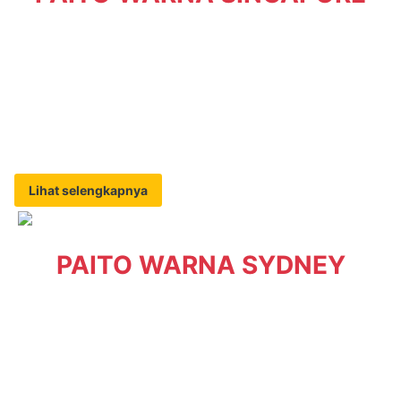
master@admin
Paito Warna Singapore Terlengkap Hari Ini Prediksi CABE4D siapkan
layanan Paito Warna Singapore yang komplet dan terbaik di
Indonesia. Paito warna informasi sgp ini telah dimenyiapkan dari
situs resmi pasaran togel singapore. Buat keluaran result paito yang
di masuk menjadi 1 taman ini agar menolong pecinta togel yang ada
di . . .
Lihat selengkapnya
PAITO WARNA SYDNEY
master@admin
Paito Warna Sydney Terlengkap Hari Ini Prediksi CABE4D siapkan
layanan Paito Warna Sydney yang komplet dan terbaik di Indonesia.
Paito warna informasi sdy ini telah dimenyiapkan dari situs resmi
pasaran togel sydney. Buat keluaran result paito yang di masuk