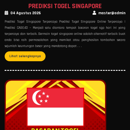
PREDIKSI TOGEL SINGAPORE
04 Agustus 2026
master@admin
Prediksi Togel Singapore Terpercaya Prediksi Togel Singapore Online Terpercaya |
Prediksi CABE4D – Menjadi satu diantara tempat bocoran togel sgp hari ini yang
terpercaya dan terbaik. Bermain togel singapore online adalah alternatif terbaik buat
anda bisa raih permasalahan yang memikat atau penghasilan tambahan secara
sejumlah keuntungan besar yang mendatang dapat . . .
Lihat selengkapnya