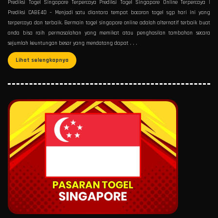
Prediksi Togel Singapore Terpercaya Prediksi Togel Singapore Online Terpercaya |
Prediksi CABE4D – Menjadi satu diantara tempat bocoran togel sgp hari ini yang
terpercaya dan terbaik. Bermain togel singapore online adalah alternatif terbaik buat
anda bisa raih permasalahan yang memikat atau penghasilan tambahan secara
sejumlah keuntungan besar yang mendatang dapat . . .
Lihat selengkapnya