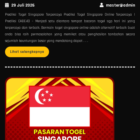
29 Juli 2026
master@admin
Prediksi Togel Singapore Terpercaya Prediksi Togel Singapore Online Terpercaya |
Prediksi CABE4D – Menjadi satu diantara tempat bocoran togel sgp hari ini yang
terpercaya dan terbaik. Bermain togel singapore online adalah alternatif terbaik buat
anda bisa raih permasalahan yang memikat atau penghasilan tambahan secara
sejumlah keuntungan besar yang mendatang dapat . . .
Lihat selengkapnya