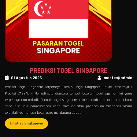
PREDIKSI TOGEL SINGAPORE
01 Agustus 2026
master@admin
Prediksi Togel Singapore Terpercaya Prediksi Togel Singapore Online Terpercaya |
Prediksi CABE4D – Menjadi satu diantara tempat bocoran togel sgp hari ini yang
terpercaya dan terbaik. Bermain togel singapore online adalah alternatif terbaik buat
anda bisa raih permasalahan yang memikat atau penghasilan tambahan secara
sejumlah keuntungan besar yang mendatang dapat . . .
Lihat selengkapnya