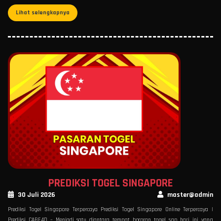
Lihat selengkapnya
PREDIKSI TOGEL SINGAPORE
30 Juli 2026
master@admin
Prediksi Togel Singapore Terpercaya Prediksi Togel Singapore Online Terpercaya |
Prediksi CABE4D – Menjadi satu diantara tempat bocoran togel sgp hari ini yang