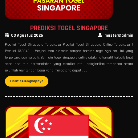
PREDIKSI TOGEL SINGAPORE
03 Agustus 2026
master@admin
Prediksi Togel Singapore Terpercaya Prediksi Togel Singapore Online Terpercaya |
Prediksi CABE4D – Menjadi satu diantara tempat bocoran togel sgp hari ini yang
terpercaya dan terbaik. Bermain togel singapore online adalah alternatif terbaik buat
anda bisa raih permasalahan yang memikat atau penghasilan tambahan secara
sejumlah keuntungan besar yang mendatang dapat . . .
Lihat selengkapnya