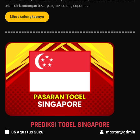
sejumlah keuntungan besar yang mendatang dapat . . .
Lihat selengkapnya
PREDIKSI TOGEL SINGAPORE
05 Agustus 2026
master@admin