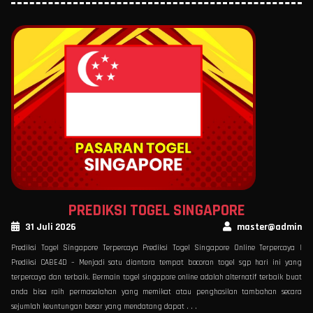
PREDIKSI TOGEL SINGAPORE
31 Juli 2026
master@admin
Prediksi Togel Singapore Terpercaya Prediksi Togel Singapore Online Terpercaya |
Prediksi CABE4D – Menjadi satu diantara tempat bocoran togel sgp hari ini yang
terpercaya dan terbaik. Bermain togel singapore online adalah alternatif terbaik buat
anda bisa raih permasalahan yang memikat atau penghasilan tambahan secara
sejumlah keuntungan besar yang mendatang dapat . . .