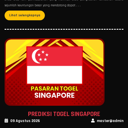
sejumlah keuntungan besar yang mendatang dapat . . .
Lihat selengkapnya
PREDIKSI TOGEL SINGAPORE
09 Agustus 2026
master@admin