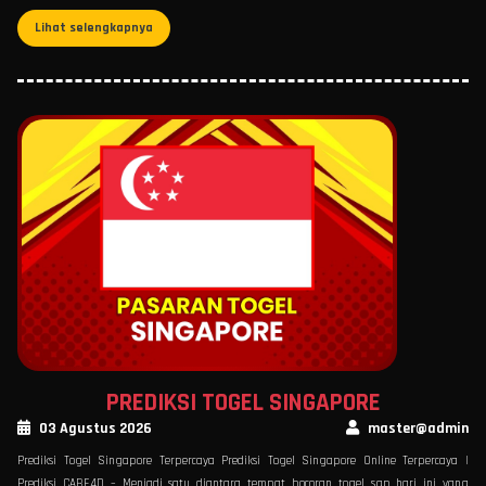
Lihat selengkapnya
PREDIKSI TOGEL SINGAPORE
03 Agustus 2026
master@admin
Prediksi Togel Singapore Terpercaya Prediksi Togel Singapore Online Terpercaya |
Prediksi CABE4D – Menjadi satu diantara tempat bocoran togel sgp hari ini yang