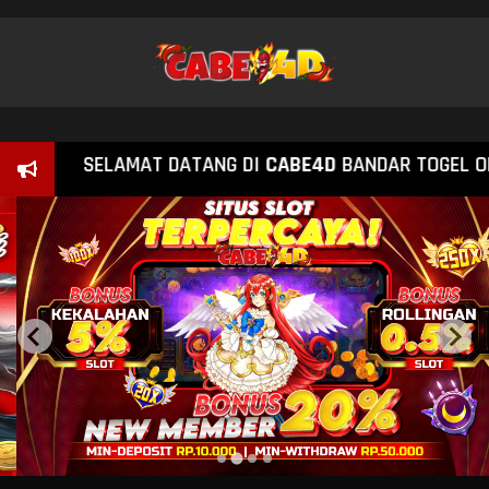
SELAMAT DATANG DI
CABE4D
BANDAR TOGEL ONLINE 