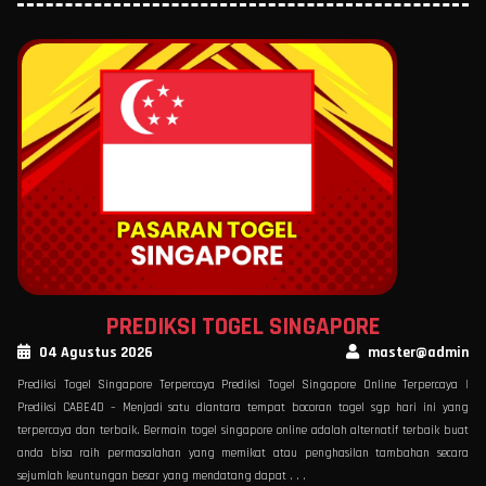
PREDIKSI TOGEL SINGAPORE
04 Agustus 2026
master@admin
Prediksi Togel Singapore Terpercaya Prediksi Togel Singapore Online Terpercaya |
Prediksi CABE4D – Menjadi satu diantara tempat bocoran togel sgp hari ini yang
terpercaya dan terbaik. Bermain togel singapore online adalah alternatif terbaik buat
anda bisa raih permasalahan yang memikat atau penghasilan tambahan secara
sejumlah keuntungan besar yang mendatang dapat . . .