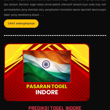
dan terbaik. Bermain togel indore online adalah alternatif terbaik buat anda bisa raih
permasalahan yang memikat atau penghasilan tambahan secara sejumlah keuntungan
besar yang mendatang dapat . . .
Lihat selengkapnya
PREDIKSI TOGEL INDORE