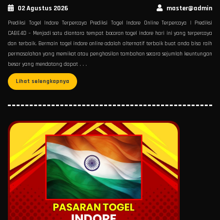
02 Agustus 2026
master@admin
Prediksi Togel Indore Terpercaya Prediksi Togel Indore Online Terpercaya | Prediksi
CABE4D – Menjadi satu diantara tempat bocoran togel indore hari ini yang terpercaya
dan terbaik. Bermain togel indore online adalah alternatif terbaik buat anda bisa raih
permasalahan yang memikat atau penghasilan tambahan secara sejumlah keuntungan
besar yang mendatang dapat . . .
Lihat selengkapnya