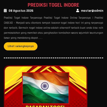
PREDIKSI TOGEL INDORE
08 Agustus 2026
master@admin
Prediksi Togel Indore Terpercaya Prediksi Togel Indore Online Terpercaya | Prediksi
CABE4D – Menjadi satu diantara tempat bocoran togel indore hari ini yang terpercaya
dan terbaik. Bermain togel indore online adalah alternatif terbaik buat anda bisa raih
permasalahan yang memikat atau penghasilan tambahan secara sejumlah keuntungan
besar yang mendatang dapat . . .
Lihat selengkapnya