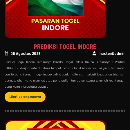
PREDIKSI TOGEL INDORE
06 Agustus 2026
master@admin
Prediksi Togel Indore Terpercaya Prediksi Togel Indore Online Terpercaya | Prediksi
CABE4D – Menjadi satu diantara tempat bocoran togel indore hari ini yang terpercaya
dan terbaik. Bermain togel indore online adalah alternatif terbaik buat anda bisa raih
permasalahan yang memikat atau penghasilan tambahan secara sejumlah keuntungan
besar yang mendatang dapat . . .
Lihat selengkapnya