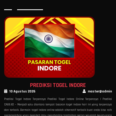
PREDIKSI TOGEL INDORE
10 Agustus 2026
master@admin
Prediksi Togel Indore Terpercaya Prediksi Togel Indore Online Terpercaya | Prediksi
CABE4D – Menjadi satu diantara tempat bocoran togel indore hari ini yang terpercaya
dan terbaik. Bermain togel indore online adalah alternatif terbaik buat anda bisa raih
permasalahan yang memikat atau penghasilan tambahan secara sejumlah keuntungan