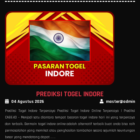
PREDIKSI TOGEL INDORE
04 Agustus 2026
master@admin
Prediksi Togel Indore Terpercaya Prediksi Togel Indore Online Terpercaya | Prediksi
CABE4D – Menjadi satu diantara tempat bocoran togel indore hari ini yang terpercaya
dan terbaik. Bermain togel indore online adalah alternatif terbaik buat anda bisa raih
permasalahan yang memikat atau penghasilan tambahan secara sejumlah keuntungan
besar yang mendatang dapat . . .