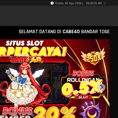
Kamis, 06 Agu 2026 (
09:45:10 AM
)
SELAMAT DATANG DI
CABE4D
BANDAR TOGEL ONLIN