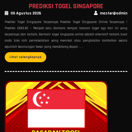
PREDIKSI TOGEL SINGAPORE
06 Agustus 2026
master@admin
Prediksi Togel Singapore Terpercaya Prediksi Togel Singapore Online Terpercaya |
Prediksi CABE4D – Menjadi satu diantara tempat bocoran togel sgp hari ini yang
terpercaya dan terbaik. Bermain togel singapore online adalah alternatif terbaik buat
anda bisa raih permasalahan yang memikat atau penghasilan tambahan secara
sejumlah keuntungan besar yang mendatang dapat . . .
Lihat selengkapnya