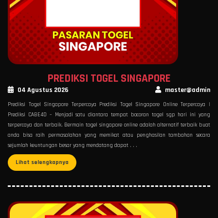
PREDIKSI TOGEL SINGAPORE
04 Agustus 2026
master@admin
Prediksi Togel Singapore Terpercaya Prediksi Togel Singapore Online Terpercaya |
Prediksi CABE4D – Menjadi satu diantara tempat bocoran togel sgp hari ini yang
terpercaya dan terbaik. Bermain togel singapore online adalah alternatif terbaik buat
anda bisa raih permasalahan yang memikat atau penghasilan tambahan secara
sejumlah keuntungan besar yang mendatang dapat . . .
Lihat selengkapnya