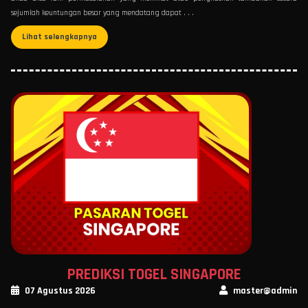
sejumlah keuntungan besar yang mendatang dapat . . .
Lihat selengkapnya
PREDIKSI TOGEL SINGAPORE
07 Agustus 2026
master@admin