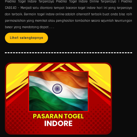
Prediksi Togel Indore Terpercaya Prediksi Togel Indore Online Terpercaya | Prediksi
CABE4D – Menjadi satu diantara tempat bocoran togel indore hari ini yang terpercaya
dan terbaik. Bermain togel indore online adalah alternatif terbaik buat anda bisa raih
permasalahan yang memikat atau penghasilan tambahan secara sejumlah keuntungan
besar yang mendatang dapat . . .
Lihat selengkapnya