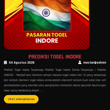
PREDIKSI TOGEL INDORE
04 Agustus 2026
master@admin
Prediksi Togel Indore Terpercaya Prediksi Togel Indore Online Terpercaya | Prediksi
CABE4D – Menjadi satu diantara tempat bocoran togel indore hari ini yang terpercaya
dan terbaik. Bermain togel indore online adalah alternatif terbaik buat anda bisa raih
permasalahan yang memikat atau penghasilan tambahan secara sejumlah keuntungan
besar yang mendatang dapat . . .
Lihat selengkapnya