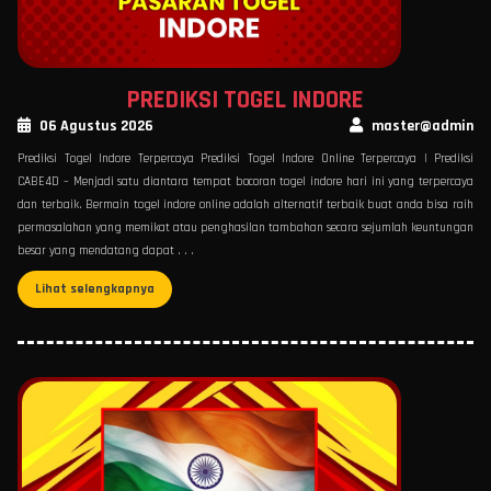
PREDIKSI TOGEL INDORE
06 Agustus 2026
master@admin
Prediksi Togel Indore Terpercaya Prediksi Togel Indore Online Terpercaya | Prediksi
CABE4D – Menjadi satu diantara tempat bocoran togel indore hari ini yang terpercaya
dan terbaik. Bermain togel indore online adalah alternatif terbaik buat anda bisa raih
permasalahan yang memikat atau penghasilan tambahan secara sejumlah keuntungan
besar yang mendatang dapat . . .
Lihat selengkapnya