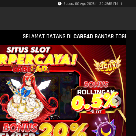
Sabtu, 08 Agu 2026 (
23:45:57 PM
)
SELAMAT DATANG DI
CABE4D
BANDAR TOGEL ONLINE DA