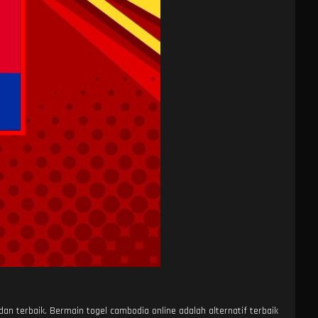
an terbaik. Bermain togel cambodia online adalah alternatif terbaik