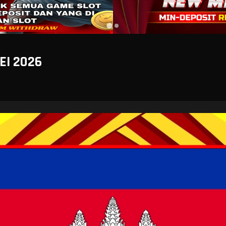
EI 2026