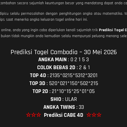
 tambahan secara sejumlah keuntungan besar yang mendatang dapat anda ca
icu selalu permasalahan dengan penghitungan angka atau matematika. Wal
ps saat menerka angka keluaran togel online hari ini.
online, anda yang ingin coba diperlukan kenali sejumlah trik
Prediksi Togel 
ia, bukan tidak mungkin anda kemudian selalu mempunyai peluang menang sel
Prediksi Togel Cambodia – 30 Mei 2026
ANGKA MAIN
:
0 2 1 5 3
COLOK BEBAS 2D
:
2 & 1
TOP 4D
:
2135*0215*5312*3201
TOP 3D
:
520*021*150*502*215
TOP 2D
:
21*10*15*25*01*05
SHIO
:
ULAR
ANGKA TWINS
:
33
☆☆☆
Prediksi CABE 4D
☆☆☆