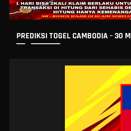
PREDIKSI TOGEL CAMBODIA – 30 M