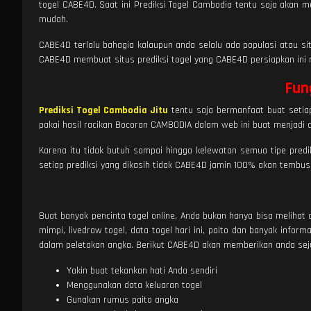
togel CABE4D. Saat ini Prediksi Togel Cambodia tentu saja akan
mudah.
CABE4D terlalu bahagia kalaupun anda selalu ada populasi atau s
CABE4D membuat situs prediksi togel yang CABE4D persiapkan in
Fun
Prediksi Togel Cambodia Jitu
tentu saja bermanfaat buat setiap
pakai hasil racikan Bocoran CAMBODIA dalam web ini buat menjadi 
Karena itu tidak butuh sampai hingga kelewatan semua tipe predi
setiap prediksi yang dikasih tidak CABE4D jamin 100% akan te
Buat banyak pencinta togel online, Anda bukan hanya bisa melihat d
mimpi, livedraw togel, data togel hari ini, paito dan banyak inform
dalam peletakan angka. Berikut CABE4D akan memberikan anda seju
Yakin buat tekankan hati Anda sendiri
Menggunakan data keluaran togel
Gunakan rumus paito angka