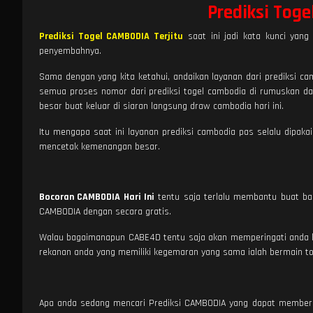
Prediksi Tog
Prediksi Togel CAMBODIA Terjitu
saat ini jadi kata kunci yang
penyembahnya.
Sama dengan yang kita ketahui, andaikan layanan dari prediksi ca
semua proses nomor dari prediksi togel cambodia di rumuskan d
besar buat keluar di siaran langsung draw cambodia hari ini.
Itu mengapa saat ini layanan prediksi cambodia pas selalu dipak
mencetak kemenangan besar.
Bocoran CAMBODIA Hari Ini
tentu saja terlalu membantu buat ban
CAMBODIA dengan secara gratis.
Walau bagaimanapun CABE4D tentu saja akan memperingati anda kal
rekanan anda yang memiliki kegemaran yang sama ialah bermain to
Apa anda sedang mencari Prediksi CAMBODIA yang dapat memberi