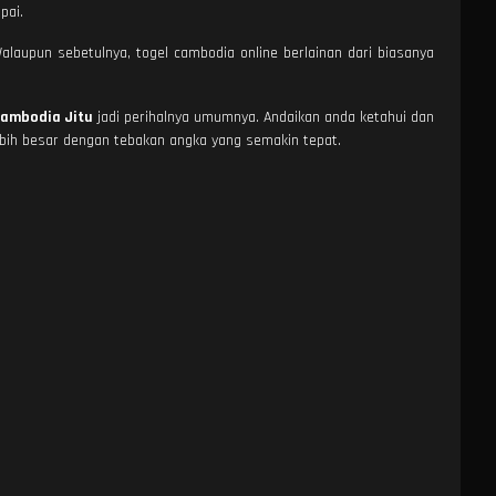
pai.
aupun sebetulnya, togel cambodia online berlainan dari biasanya
Cambodia Jitu
jadi perihalnya umumnya. Andaikan anda ketahui dan
ebih besar dengan tebakan angka yang semakin tepat.