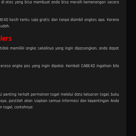
IA di atas yang bisa membuat anda bisa meraih kemenangan secara
E4D kasih tentu saja gratis dan tanpa diambil ongkos apa. Karena
mudah.
lers
idak memiliki angka sekalinya yang ingin dipasangkan, anda dapat
erasa angka pas yang ingin dipakai. Kembali CABE4D ingatkan bila
i penting terkait permainan togel melalui data keluaran togel, buku
aya, pastilah akan siapkan semua informasi dan kepentingan Anda
 togel, contohnya: