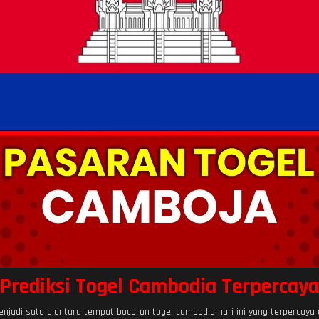
Prediksi Togel Cambodia Terpercaya
enjadi satu diantara tempat bocoran togel cambodia hari ini yang terpercaya d