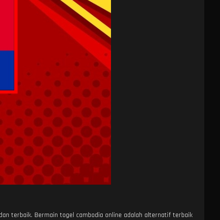
an terbaik. Bermain togel cambodia online adalah alternatif terbaik