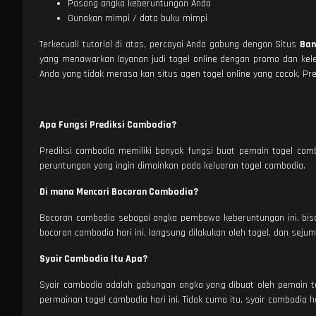
Pasang angka keberuntungan Anda
Gunakan mimpi / data buku mimpi
Terkecuali tutorial di atas, percayai Anda gabung dengan Situs
Ban
yang menawarkan layanan judi togel online dengan promo dan kele
Anda yang tidak merasa kan situs agen togel online yang cocok, Pr
Apa Fungsi Prediksi Cambodia?
Prediksi cambodia memiliki banyak fungsi buat pemain togel cam
peruntungan yang ingin dimainkan pada keluaran togel cambodia.
Di mana Mencari Bocoran Cambodia?
Bocoran cambodia sebagai angka pembawa keberuntungan ini, bisa
bocoran cambodia hari ini, langsung dilakukan oleh togel, dan sejum
Syair Cambodia Itu Apa?
Syair cambodia adalah gabungan angka yang dibuat oleh pemain to
permainan togel cambodia hari ini. Tidak cuma itu, syair cambodia ha