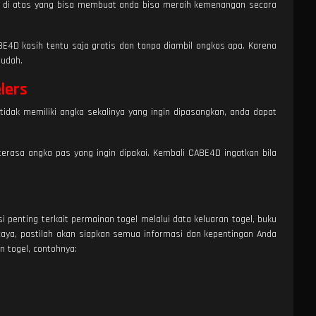
IA di atas yang bisa membuat anda bisa meraih kemenangan secara
E4D kasih tentu saja gratis dan tanpa diambil ongkos apa. Karena
mudah.
lers
idak memiliki angka sekalinya yang ingin dipasangkan, anda dapat
erasa angka pas yang ingin dipakai. Kembali CABE4D ingatkan bila
i penting terkait permainan togel melalui data keluaran togel, buku
aya, pastilah akan siapkan semua informasi dan kepentingan Anda
 togel, contohnya: