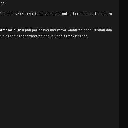
pai.
aupun sebetulnya, togel cambodia online berlainan dari biasanya
Cambodia Jitu
jadi perihalnya umumnya. Andaikan anda ketahui dan
ebih besar dengan tebakan angka yang semakin tepat.