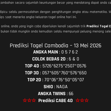
 tambahan secara sejumlah keuntungan besar yang mendatang dapat anda ca
icu selalu permasalahan dengan penghitungan angka atau matematika. Wal
ps saat menerka angka keluaran togel online hari ini.
online, anda yang ingin coba diperlukan kenali sejumlah trik
Prediksi Togel 
ia, bukan tidak mungkin anda kemudian selalu mempunyai peluang menang sel
Prediksi Togel Cambodia – 13 Mei 2026
ANGKA MAIN
:
0 5 7 6 2
COLOK BEBAS 2D
:
6 & 0
TOP 4D
:
5726*6275*2507*0576
TOP 3D
:
057*605*760*576*650
TOP 2D
:
70*06*76*50*05*07
SHIO
:
NAGA
ANGKA TWINS
:
66
☆☆☆
Prediksi CABE 4D
☆☆☆