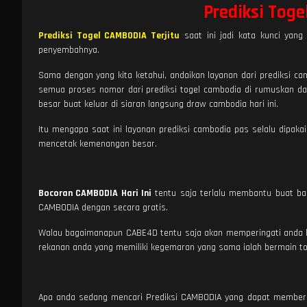
Prediksi Tog
Prediksi Togel CAMBODIA Terjitu
saat ini jadi kata kunci yang
penyembahnya.
Sama dengan yang kita ketahui, andaikan layanan dari prediksi ca
semua proses nomor dari prediksi togel cambodia di rumuskan d
besar buat keluar di siaran langsung draw cambodia hari ini.
Itu mengapa saat ini layanan prediksi cambodia pas selalu dipak
mencetak kemenangan besar.
Bocoran CAMBODIA Hari Ini
tentu saja terlalu membantu buat ban
CAMBODIA dengan secara gratis.
Walau bagaimanapun CABE4D tentu saja akan memperingati anda kal
rekanan anda yang memiliki kegemaran yang sama ialah bermain to
Apa anda sedang mencari Prediksi CAMBODIA yang dapat memberi