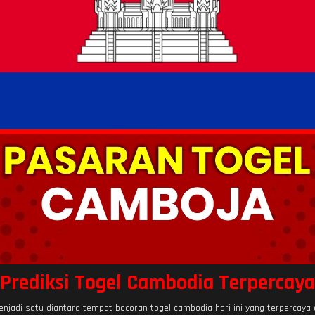
Prediksi Togel Cambodia Terpercaya
enjadi satu diantara tempat bocoran togel cambodia hari ini yang terpercaya d