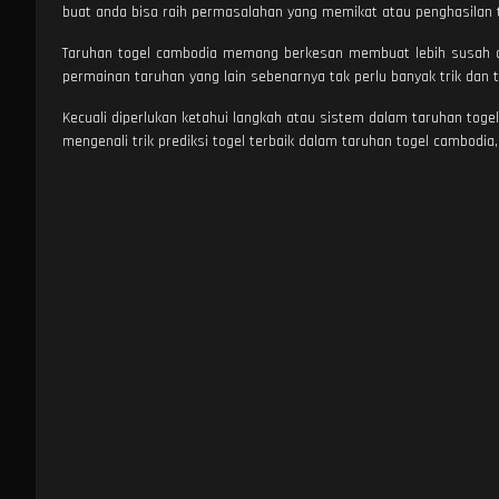
buat anda bisa raih permasalahan yang memikat atau penghasilan
Taruhan togel cambodia memang berkesan membuat lebih susah dip
permainan taruhan yang lain sebenarnya tak perlu banyak trik dan ti
Kecuali diperlukan ketahui langkah atau sistem dalam taruhan togel 
mengenali trik prediksi togel terbaik dalam taruhan togel cambod