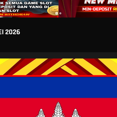
EI 2026