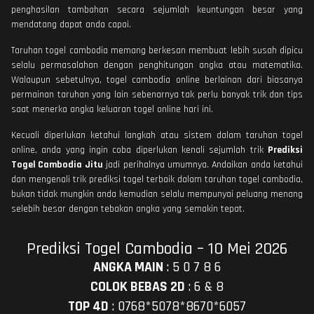
penghasilan tambahan secara sejumlah keuntungan besar yang
mendatang dapat anda capai.
Taruhan togel cambodia memang berkesan membuat lebih susah dipicu
selalu permasalahan dengan penghitungan angka atau matematika.
Walaupun sebetulnya, togel cambodia online berlainan dari biasanya
permainan taruhan yang lain sebenarnya tak perlu banyak trik dan tips
saat menerka angka keluaran togel online hari ini.
Kecuali diperlukan ketahui langkah atau sistem dalam taruhan togel
online, anda yang ingin coba diperlukan kenali sejumlah trik
Prediksi
Togel Cambodia Jitu
jadi perihalnya umumnya. Andaikan anda ketahui
dan mengenali trik prediksi togel terbaik dalam taruhan togel cambodia,
bukan tidak mungkin anda kemudian selalu mempunyai peluang menang
selebih besar dengan tebakan angka yang semakin tepat.
Prediksi Togel Cambodia – 10 Mei 2026
ANGKA MAIN
:
5 0 7 8 6
COLOK BEBAS 2D
:
6 & 8
TOP 4D
:
0768*5078*8670*6057