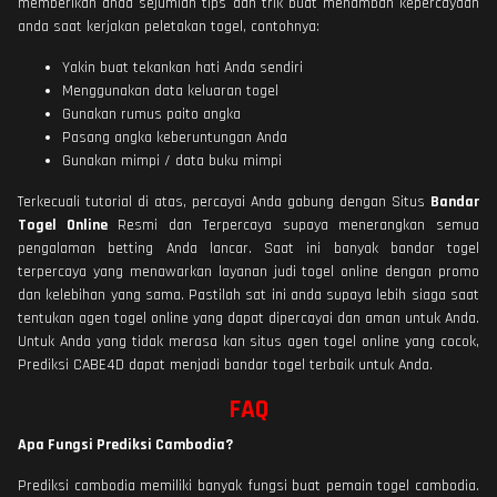
memberikan anda sejumlah tips dan trik buat menambah kepercayaan
anda saat kerjakan peletakan togel, contohnya:
Yakin buat tekankan hati Anda sendiri
Menggunakan data keluaran togel
Gunakan rumus paito angka
Pasang angka keberuntungan Anda
Gunakan mimpi / data buku mimpi
Terkecuali tutorial di atas, percayai Anda gabung dengan Situs
Bandar
Togel Online
Resmi dan Terpercaya supaya menerangkan semua
pengalaman betting Anda lancar. Saat ini banyak bandar togel
terpercaya yang menawarkan layanan judi togel online dengan promo
dan kelebihan yang sama. Pastilah sat ini anda supaya lebih siaga saat
tentukan agen togel online yang dapat dipercayai dan aman untuk Anda.
Untuk Anda yang tidak merasa kan situs agen togel online yang cocok,
Prediksi CABE4D dapat menjadi bandar togel terbaik untuk Anda.
FAQ
Apa Fungsi Prediksi Cambodia?
Prediksi cambodia memiliki banyak fungsi buat pemain togel cambodia.