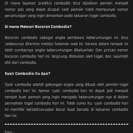
Di mana layanan prediksi cambodia bisa dijadikan pemain menjadi
nomor pas yang dapat dicapai saat pemain tidak mempunyai nomor
peruntungan yang ingin dimainkan pada keluaran togel cambodia.
Di mana Mencari Bocoran Cambodia?
Bocoran cambodia sebagai angka pembawa keberuntungan ini, bisa
selekasnya diterima melalui halaman web ini. Karena dalam tempat ini
ialah sumbernya angka keberuntungan dikeluarkan. Dan proses nomor
bocoran cambodia hari ini, langsung dilakukan oleh togel, dan sejumlah
ahli dari cambodia.
Syair Cambodia Itu Apa?
Syair cambodia adalah gabungan angka yang dibuat oleh pemain togel
cambodia hari ini. Nomor syair cambodia hari ini dapat jadi menjadi
tempat buat pemain yang ingin mengadu keberuntungan nya di dalam
permainan togel cambodia hari ini. Tidak cuma itu, syair cambodia hari
ini memiliki ketidaksesuaian besar buat berada di keluaran cambodia
hari ini.
Tags :