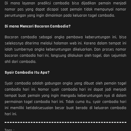
Di mana layanan prediksi cambodia bisa dijadikan pemain menjadi
nomor pas yang dapat dicapai saat pemain tidak mempunyai nomor
peruntungan yang ingin dimainkan pada keluaran togel cambodia.
Di mana Mencari Bocoran Cambodia?
Bocoran cambodia sebagai angka pembawa keberuntungan ini, bisa
selekasnya diterima melalui halaman web ini. Karena dalam tempat ini
ialah sumbernya angka keberuntungan dikeluarkan. Dan proses nomor
bocoran cambodia hari ini, langsung dilakukan oleh togel, dan sejumlah
ahli dari cambodia.
Syair Cambodia Itu Apa?
Syair cambodia adalah gabungan angka yang dibuat oleh pemain togel
cambodia hari ini. Nomor syair cambodia hari ini dapat jadi menjadi
tempat buat pemain yang ingin mengadu keberuntungan nya di dalam
permainan togel cambodia hari ini. Tidak cuma itu, syair cambodia hari
ini memiliki ketidaksesuaian besar buat berada di keluaran cambodia
hari ini.
Tags :