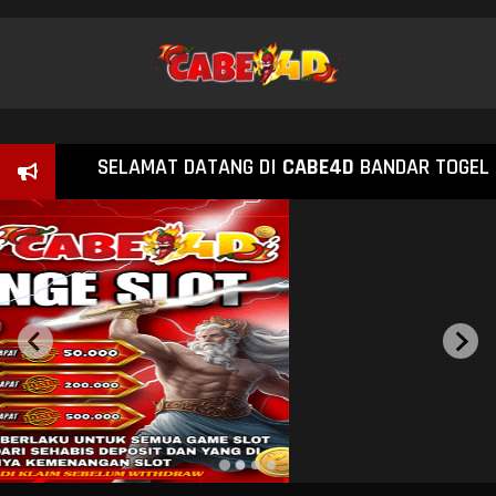
SELAMAT DATANG DI
CABE4D
BANDAR TOGEL ONL