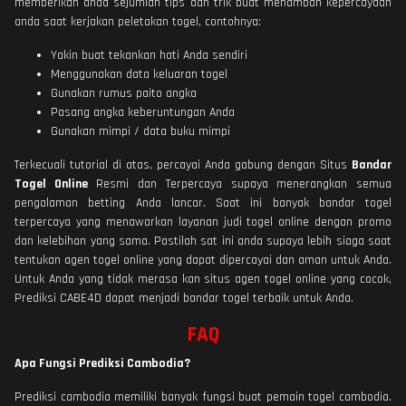
memberikan anda sejumlah tips dan trik buat menambah kepercayaan
anda saat kerjakan peletakan togel, contohnya:
Yakin buat tekankan hati Anda sendiri
Menggunakan data keluaran togel
Gunakan rumus paito angka
Pasang angka keberuntungan Anda
Gunakan mimpi / data buku mimpi
Terkecuali tutorial di atas, percayai Anda gabung dengan Situs
Bandar
Togel Online
Resmi dan Terpercaya supaya menerangkan semua
pengalaman betting Anda lancar. Saat ini banyak bandar togel
terpercaya yang menawarkan layanan judi togel online dengan promo
dan kelebihan yang sama. Pastilah sat ini anda supaya lebih siaga saat
tentukan agen togel online yang dapat dipercayai dan aman untuk Anda.
Untuk Anda yang tidak merasa kan situs agen togel online yang cocok,
Prediksi CABE4D dapat menjadi bandar togel terbaik untuk Anda.
FAQ
Apa Fungsi Prediksi Cambodia?
Prediksi cambodia memiliki banyak fungsi buat pemain togel cambodia.