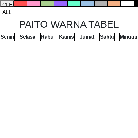
CLEAR
ALL
PAITO WARNA TABEL
Senin
Selasa
Rabu
Kamis
Jumat
Sabtu
Minggu